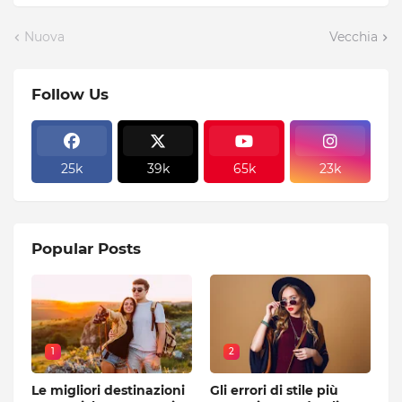
Nuova
Vecchia
Follow Us
25k
39k
65k
23k
Popular Posts
1
2
Le migliori destinazioni
Gli errori di stile più