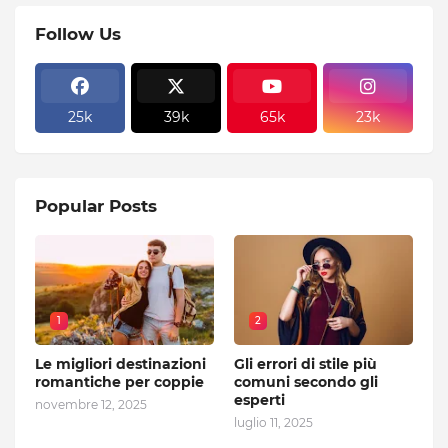
Follow Us
25k
39k
65k
23k
Popular Posts
1
2
Le migliori destinazioni
Gli errori di stile più
romantiche per coppie
comuni secondo gli
esperti
novembre 12, 2025
luglio 11, 2025