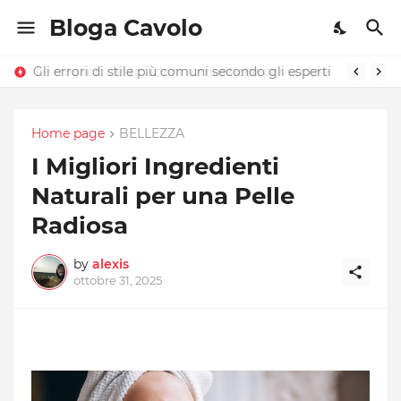
Bloga Cavolo
Gli errori di stile più comuni secondo gli esperti
Le migliori destinazioni romantiche per coppie
Home page
BELLEZZA
I Migliori Ingredienti
Naturali per una Pelle
Radiosa
by
alexis
ottobre 31, 2025